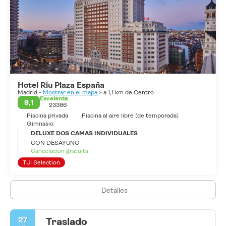
Hotel Riu Plaza España
Madrid -
Mostrar en el mapa
> a 1,1 km de Centro
Excelente
9,1
23386
Piscina privada
Piscina al aire libre (de temporada)
Gimnasio
DELUXE DOS CAMAS INDIVIDUALES
CON DESAYUNO
Cancelacion gratuita
TUI Selection
Detalles
27
Traslado