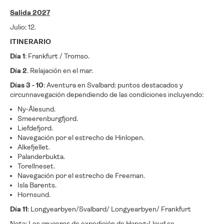
Salida 2027
Julio: 12.
ITINERARIO
Día 1
: Frankfurt / Tromso.
Día 2
. Relajación en el mar.
Días 3 - 10
: Aventura en Svalbard: puntos destacados y
circunnavegación dependiendo de las condiciones incluyendo:
Ny-Ålesund.
Smeerenburgfjord.
Liefdefjord.
Navegación por el estrecho de Hinlopen.
Alkefjellet.
Palanderbukta.
Torellneset.
Navegación por el estrecho de Freeman.
Isla Barents.
Hornsund.
Día 11
: Longyearbyen/Svalbard/ Longyearbyen/ Frankfurt
Nota: Los cruceros de expedición de Hapag-Lloyd se