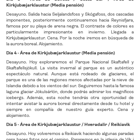
Kirkjubæjarklaustur (Media pensión)
Desayuno. Salida hacia Seljalandsfoss y Skógafoss, dos cascadas
imponentes, posteriormente continuaremos hacia Reynisfjara,
famosa por su playa de arena negra. El contraste de colores es
particularmente impresionante en invierno. Llegada a
Kirkjubæjarklaustur. Cena. Por la noche iremos en búsqueda de
la aurora boreal. Alojamiento.
Día 4 - Área de Kirkjubæjarklaustur (Media pensión)
Desayuno. Hoy exploraremos el Parque Nacional Skaftafell y
Skaftafellsjökull. La visita invernal al parque es un auténtico
espectáculo natural. Aunque está rodeado de glaciares, el
parque es una de las regiones menos afectadas por la nieve de
Islandia debido a los vientos del sur. Seguiremos hasta la famosa
laguna glaciar Jökulsárlón, donde podrás admirar los magníficos
icebergs. Además, esta noche tendrás otra oportunidad de
intentar avistar la aurora boreal directamente desde tu hotel y
siempre en compañía de nuestro guía experto. Cena y
alojamiento.
Día 5 - Área de Kirkjubæjarklaustur / Hveradalir / Reikiavik
Desayuno. Hoy volveremos a Reikiavik haciendo algunas paradas
para hacer fotos por el camino. Pararemos en la iglesia de Vík i