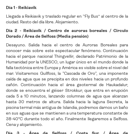
Día 1 - Reikiavik
Llegada a Reikiavik y traslado regular en ‘’Fly Bus’’ al centro de la
ciudad. Resto del día libre. Alojamiento.
Día 2 - Reikiavik / Centro de auroras boreales / Circulo
Dorado / Área de Selfoss (Media pensión)
Desayuno. Salida hacia el centro de Auroras Boreales para
conocer más sobre este espectacular fenómeno. Continuación
hacia el parque nacional Thingvellir, declarado Patrimonio de la
Humanidad por la UNESCO, un lugar único en el mundo donde la
falla tectónica entre Europa y América es visible sobre el nivel del
mar. Visitaremos Gullfoss, la "Cascada de Oro", una imponente
caída de agua que se precipita en dos niveles hacia un profundo
cañón. Continuación hacia el área geotermal de Haukadalur,
donde se encuentra el géiser Strokkur, que entra en erupción
cada 5 a 10 minutos, lanzando columnas de agua que alcanzan
hasta 30 metros de altura. Salida hacia la laguna Secreta, la
piscina termal más antigua de Islandia, podremos darnos un baño
en sus aguas que se mantienen a una temperatura constante de
38-40°C durante todo el año. Finalmente llegaremos a Selfoss.
Cena y alojamiento.
Día 3 - Área de Selfoss / Costa Sur / Área de