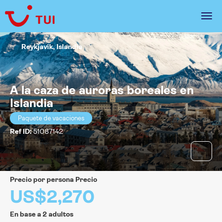
Reykjavik, Islandia
A la caza de auroras boreales en
Islandia
Paquete de vacaciones
Ref ID:
51087142
precio por persona Precio
US$2,270
En base a 2 adultos