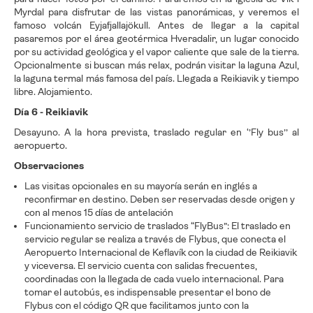
Myrdal para disfrutar de las vistas panorámicas, y veremos el
famoso volcán Eyjafjallajökull. Antes de llegar a la capital
pasaremos por el área geotérmica Hveradalir, un lugar conocido
por su actividad geológica y el vapor caliente que sale de la tierra.
Opcionalmente si buscan más relax, podrán visitar la laguna Azul,
la laguna termal más famosa del país. Llegada a Reikiavik y tiempo
libre. Alojamiento.
Día 6 - Reikiavik
Desayuno. A la hora prevista, traslado regular en ‘’Fly bus’’ al
aeropuerto.
Observaciones
Las visitas opcionales en su mayoría serán en inglés a
reconfirmar en destino. Deben ser reservadas desde origen y
con al menos 15 días de antelación
Funcionamiento servicio de traslados “FlyBus”: El traslado en
servicio regular se realiza a través de Flybus, que conecta el
Aeropuerto Internacional de Keflavík con la ciudad de Reikiavik
y viceversa. El servicio cuenta con salidas frecuentes,
coordinadas con la llegada de cada vuelo internacional. Para
tomar el autobús, es indispensable presentar el bono de
Flybus con el código QR que facilitamos junto con la