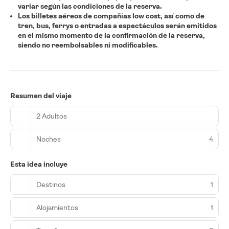
variar según las condiciones de la reserva.
Los billetes aéreos de compañías low cost, así como de
tren, bus, ferrys o entradas a espectáculos serán emitidos
en el mismo momento de la confirmación de la reserva,
siendo no reembolsables ni modificables.
Resumen del viaje
2 Adultos
Noches
4
Esta idea incluye
Destinos
1
Alojamientos
1