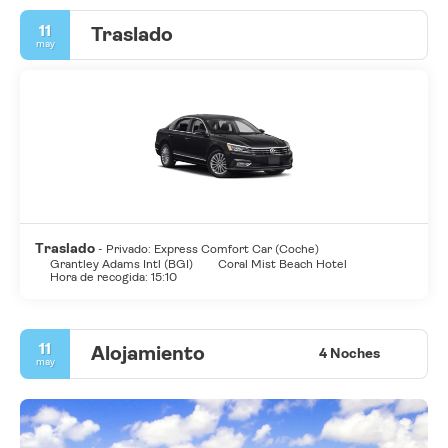
11
Traslado
may
Traslado
- Privado: Express Comfort Car (Coche)
Grantley Adams Intl (BGI)
Coral Mist Beach Hotel
Hora de recogida: 15:10
11
Alojamiento
4 Noches
may