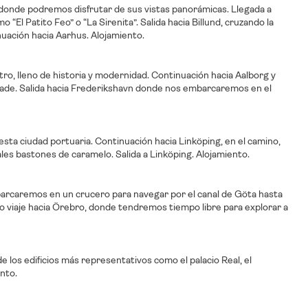
donde podremos disfrutar de sus vistas panorámicas. Llegada a
El Patito Feo” o “La Sirenita”. Salida hacia Billund, cruzando la
nuación hacia Aarhus. Alojamiento.
tro, lleno de historia y modernidad. Continuación hacia Aalborg y
e Gade. Salida hacia Frederikshavn donde nos embarcaremos en el
ta ciudad portuaria. Continuación hacia Linköping, en el camino,
es bastones de caramelo. Salida a Linköping. Alojamiento.
mbarcaremos en un crucero para navegar por el canal de Göta hasta
o viaje hacia Örebro, donde tendremos tiempo libre para explorar a
e los edificios más representativos como el palacio Real, el
ento.