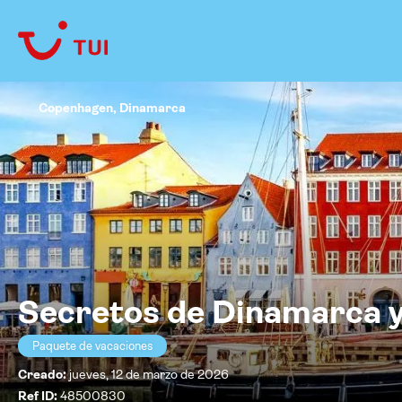
Copenhagen, Dinamarca
Secretos de Dinamarca y
Paquete de vacaciones
Creado:
jueves, 12 de marzo de 2026
Ref ID:
48500830