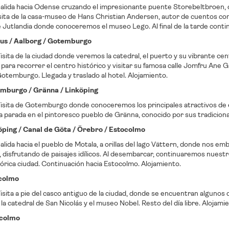
alida hacia Odense cruzando el impresionante puente Storebeltbroen, 
ita de la casa-museo de Hans Christian Andersen, autor de cuentos como “
 Jutlandia donde conoceremos el museo Lego. Al final de la tarde conti
hus / Aalborg / Gotemburgo
sita de la ciudad donde veremos la catedral, el puerto y su vibrante cen
 para recorrer el centro histórico y visitar su famosa calle Jomfru An
Gotemburgo. Llegada y traslado al hotel. Alojamiento.
emburgo / Gränna / Linköping
isita de Gotemburgo donde conoceremos los principales atractivos de es
parada en el pintoresco pueblo de Gränna, conocido por sus tradicional
köping / Canal de Göta / Örebro /
Estocolmo
lida hacia el pueblo de Motala, a orillas del lago Vättern, donde nos e
disfrutando de paisajes idílicos. Al desembarcar, continuaremos nuestr
tórica ciudad. Continuación hacia Estocolmo. Alojamiento.
ocolmo
sita a pie del casco antiguo de la ciudad, donde se encuentran algunos d
la catedral de San Nicolás y el museo Nobel. Resto del día libre. Alojami
ocolmo