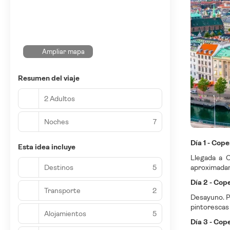
Ampliar mapa
Resumen del viaje
2 Adultos
Noches
7
Día 1 - Cop
Esta idea incluye
Llegada a C
Destinos
5
aproximadame
Día 2 - Co
Transporte
2
Desayuno. Po
pintorescas 
Alojamientos
5
Día 3 - Cop