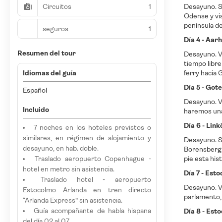
Circuitos
1
Desayuno. S
Odense y vis
península de
seguros
1
Día 4 - Aar
Resumen del tour
Desayuno. Vi
tiempo libre
Idiomas del guía
ferry hacia 
Día 5 - Got
Español
Desayuno. V
Incluido
haremos una 
Día 6 - Lin
7 noches en los hoteles previstos o
similares, en régimen de alojamiento y
Desayuno. Sa
desayuno, en hab. doble.
Borensberg, 
Traslado aeropuerto Copenhague -
pie esta his
hotel en metro sin asistencia.
Día 7 - Est
Traslado hotel - aeropuerto
Desayuno. Vi
Estocolmo Arlanda en tren directo
parlamento, 
“Arlanda Express” sin asistencia.
Guía acompañante de habla hispana
Día 8 - Est
del día 02 al 07.