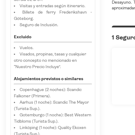
Desayuno. T
Visitas y entradas según itinerario.
aproximada
Billete de ferry Frederikshavn -
Göteborg.
Seguro de Inclusión.
1 Segur
Excluido
Vuelos.
Visados, propinas, tasas y cualquier
otro concepto no mencionado en
“Nuestro Precio Incluye”.
Alojamientos previstos o similares
Copenhague (2 noches): Scandic
Falkoner (Primera).
Aarhus (1 noche): Scandic The Mayor
(Turista Sup.).
Gotemburgo (1 noche): Best Western
Tidbloms (Turista Sup.).
Linköping (1 noche): Quality Ekoxen
(Turista Sup.).