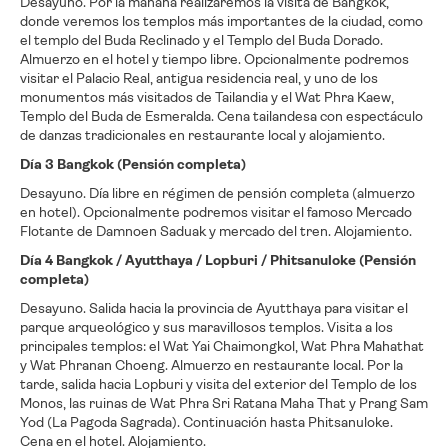
Desayuno. Por la mañana realizaremos la visita de Bangkok,
donde veremos los templos más importantes de la ciudad, como
el templo del Buda Reclinado y el Templo del Buda Dorado.
Almuerzo en el hotel y tiempo libre. Opcionalmente podremos
visitar el Palacio Real, antigua residencia real, y uno de los
monumentos más visitados de Tailandia y el Wat Phra Kaew,
Templo del Buda de Esmeralda. Cena tailandesa con espectáculo
de danzas tradicionales en restaurante local y alojamiento.
Día 3 Bangkok (Pensión completa)
Desayuno. Día libre en régimen de pensión completa (almuerzo
en hotel). Opcionalmente podremos visitar el famoso Mercado
Flotante de Damnoen Saduak y mercado del tren. Alojamiento.
Día 4 Bangkok / Ayutthaya / Lopburi / Phitsanuloke (Pensión
completa)
Desayuno. Salida hacia la provincia de Ayutthaya para visitar el
parque arqueológico y sus maravillosos templos. Visita a los
principales templos: el Wat Yai Chaimongkol, Wat Phra Mahathat
y Wat Phranan Choeng. Almuerzo en restaurante local. Por la
tarde, salida hacia Lopburi y visita del exterior del Templo de los
Monos, las ruinas de Wat Phra Sri Ratana Maha That y Prang Sam
Yod (La Pagoda Sagrada). Continuación hasta Phitsanuloke.
Cena en el hotel. Alojamiento.