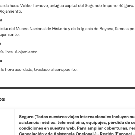
lida hacia Veliko Tarnovo, antigua capital del Segundo Imperio Búlgaro. 
 Alojamiento.
ía
sita del Museo Nacional de Historia y de la Iglesia de Boyana, famosa por
ojamiento.
a
a libre. Alojamiento.
ía
la hora acordada, traslado al aeropuerto.
os
Seguro (Todos nuestros viajes internacionales incluyen nu
asistencia médica, telemedicina, equipajes, pérdida de ser
condiciones en nuestra web. Para ampliar coberturas, r
Cancelación y de Asistencia Opcional.) - Región (Europe) - 