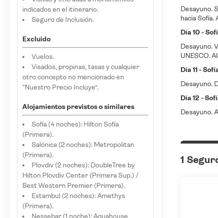
Desayuno. Sa
indicados en el itinerario.
hacia Sofía.
Seguro de Inclusión.
Día 10 - Sof
Excluido
Desayuno. Vi
UNESCO. Al
Vuelos.
Visados, propinas, tasas y cualquier
Día 11 - Sofí
otro concepto no mencionado en
Desayuno. Dí
“Nuestro Precio Incluye”.
Día 12 - Sof
Alojamientos previstos o similares
Desayuno. A 
Sofía (4 noches): Hilton Sofía
(Primera).
Salónica (2 noches): Metropolitan
(Primera).
1 Segur
Plovdiv (2 noches): DoubleTree by
Hilton Plovdiv Center (Primera Sup.) /
Best Western Premier (Primera).
Estambul (2 noches): Amethys
(Primera).
Nessebar (1 noche): Aquahouse