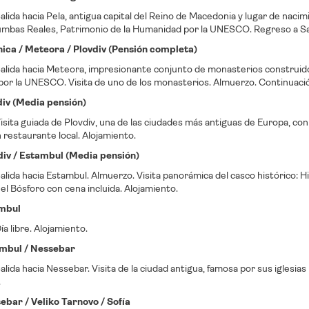
lida hacia Pela, antigua capital del Reino de Macedonia y lugar de nac
Tumbas Reales, Patrimonio de la Humanidad por la UNESCO. Regreso a Saló
ónica / Meteora / Plovdiv (Pensión completa)
alida hacia Meteora, impresionante conjunto de monasterios construido
or la UNESCO. Visita de uno de los monasterios. Almuerzo. Continuación
vdiv (Media pensión)
sita guiada de Plovdiv, una de las ciudades más antiguas de Europa, co
restaurante local. Alojamiento.
vdiv / Estambul (Media pensión)
lida hacia Estambul. Almuerzo. Visita panorámica del casco histórico: H
el Bósforo con cena incluida. Alojamiento.
ambul
a libre. Alojamiento.
ambul / Nessebar
lida hacia Nessebar. Visita de la ciudad antigua, famosa por sus igles
.
sebar / Veliko Tarnovo / Sofía