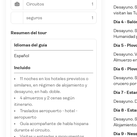
Circuitos
1
Desayuno. Sa
visitan las 
seguros
1
Día 4 - Sal
Desayuno. S
Resumen del tour
Humanidad p
Idiomas del guía
Día 5 - Plo
Desayuno. Vi
Español
Almuerzo en 
Incluido
Día 6 - Plo
Desayuno. Sa
11 noches en los hoteles previstos o
crucero por 
similares, en régimen de alojamiento y
desayuno, en hab. doble.
Día 7 - Est
4 almuerzos y 2 cenas según
Desayuno. Dí
itinerario.
Día 8 - Est
Traslados aeropuerto - hotel -
aeropuerto
Desayuno. Sa
Guía acompañante de habla hispana
Alojamiento
durante el circuito.
Día 9 - Nes
Visitas y entradas a monumentos