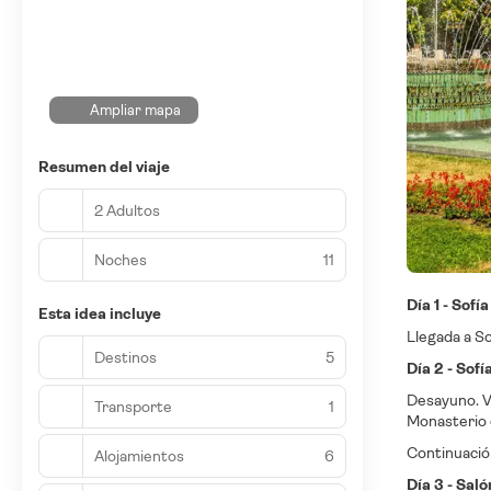
Ampliar mapa
Resumen del viaje
2 Adultos
Noches
11
Día 1 - Sofía
Esta idea incluye
Llegada a Sof
Destinos
5
Día 2 - Sof
Desayuno. Vi
Transporte
1
Monasterio 
Continuación
Alojamientos
6
Día 3 - Saló