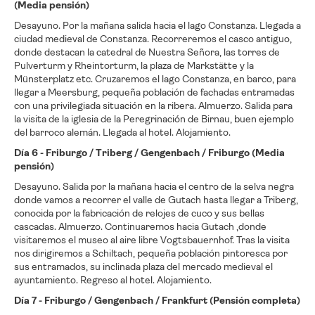
(Media pensión)
Desayuno. Por la mañana salida hacia el lago Constanza. Llegada a
ciudad medieval de Constanza. Recorreremos el casco antiguo,
donde destacan la catedral de Nuestra Señora, las torres de
Pulverturm y Rheintorturm, la plaza de Markstätte y la
Münsterplatz etc. Cruzaremos el lago Constanza, en barco, para
llegar a Meersburg, pequeña población de fachadas entramadas
con una privilegiada situación en la ribera. Almuerzo. Salida para
la visita de la iglesia de la Peregrinación de Birnau, buen ejemplo
del barroco alemán. Llegada al hotel. Alojamiento.
Día 6 - Friburgo / Triberg / Gengenbach / Friburgo (Media
pensión)
Desayuno. Salida por la mañana hacia el centro de la selva negra
donde vamos a recorrer el valle de Gutach hasta llegar a Triberg,
conocida por la fabricación de relojes de cuco y sus bellas
cascadas. Almuerzo. Continuaremos hacia Gutach ,donde
visitaremos el museo al aire libre Vogtsbauernhof. Tras la visita
nos dirigiremos a Schiltach, pequeña población pintoresca por
sus entramados, su inclinada plaza del mercado medieval el
ayuntamiento. Regreso al hotel. Alojamiento.
Día 7 - Friburgo / Gengenbach / Frankfurt (Pensión completa)