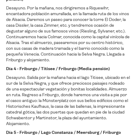
Desayuno. Por la mañana, nos dirigiremos a Riquewihr,
encantadora población amurallada, en la llamada ruta de los vinos
de Alsacia. Daremos un paseo para conocer la torre El Doder, la
casa Dissler, la casa Zimmer, etc. y tendremos ocasión de
degustar alguno de sus famosos vinos (Riesling, Sylvaner, etc.).
Continuaremos hacia Colmar, conocida como la capital vinícola de
Alsacia. Tras el almuerzo, pasearemos por su centro histórico,
con sus casas de madera tramada y el barrio conocido como la
pequeña Venecia. Continuación hacia la Selva Negra. Llegada a
Friburgo y alojamiento.
Día 4 - Friburgo / Titisee / Friburgo (Media pensión)
Desayuno. Salida por la mañana hacia el lago Titisee, ubicado en el
sur de la Selva Negra, y que ofrece preciosos paisajes rodeado
de una espectacular vegetación y bonitas localidades. Almuerzo
en ruta. Regreso a Friburgo, donde haremos una visita a pie por
el casco antiguo: la Münsterplatz con sus bellos edificios como el
Historisches Kaufhaus, la casa de las ballenas, la impresionante
catedral gótica, las dos puertas que quedan en pie de la ciudad
Schwabentor y Martinstor, la plaza del ayuntamiento.
Alojamiento.
Día 5 - Friburgo / Lago Constanza / Meersburg / Friburgo