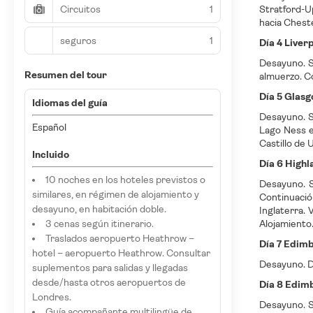
Circuitos
1
Stratford-U
hacia Cheste
seguros
1
Día 4 Liver
Desayuno. S
Resumen del tour
almuerzo. C
Día 5 Glasg
Idiomas del guía
Desayuno. Sa
Español
Lago Ness e
Castillo de 
Incluido
Día 6 Highl
10 noches en los hoteles previstos o
Desayuno. S
similares, en régimen de alojamiento y
Continuació
desayuno, en habitación doble.
Inglaterra. 
3 cenas según itinerario.
Alojamiento
Traslados aeropuerto Heathrow –
Día 7 Edim
hotel – aeropuerto Heathrow. Consultar
Desayuno. Dí
suplementos para salidas y llegadas
desde/hasta otros aeropuertos de
Día 8 Edim
Londres.
Desayuno. S
Guía acompañante multilingüe de