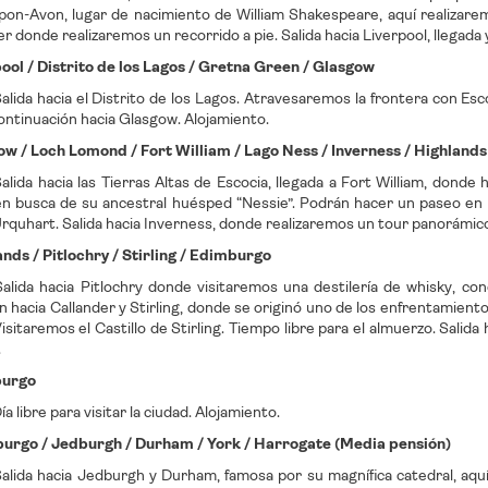
pon-Avon, lugar de nacimiento de William Shakespeare, aquí realizarem
r donde realizaremos un recorrido a pie. Salida hacia Liverpool, llegada 
pool / Distrito de los Lagos / Gretna Green / Glasgow
alida hacia el Distrito de los Lagos. Atravesaremos la frontera con Es
ontinuación hacia Glasgow. Alojamiento.
ow / Loch Lomond / Fort William / Lago Ness / Inverness / Highland
lida hacia las Tierras Altas de Escocia, llegada a Fort William, donde 
n busca de su ancestral huésped “Nessie”. Podrán hacer un paseo en b
Urquhart. Salida hacia Inverness, donde realizaremos un tour panorámico
ands / Pitlochry / Stirling / Edimburgo
alida hacia Pitlochry donde visitaremos una destilería de whisky, 
n hacia Callander y Stirling, donde se originó uno de los enfrentamien
Visitaremos el Castillo de Stirling. Tiempo libre para el almuerzo. Sali
.
burgo
a libre para visitar la ciudad. Alojamiento.
burgo / Jedburgh / Durham / York / Harrogate (Media pensión)
alida hacia Jedburgh y Durham, famosa por su magnífica catedral, aqu