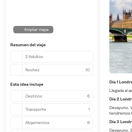
Ampliar mapa
Resumen del viaje
2 Adultos
Noches
10
Día 1 Londr
Esta idea incluye
Llegada al a
Destinos
6
Día 2 Lond
Desayuno. V
Transporte
1
tendremos la
Día 3 Londr
Alojamientos
6
Desayuno. S