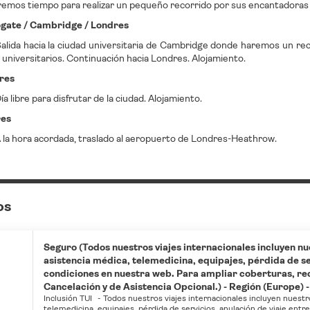
emos tiempo para realizar un pequeño recorrido por sus encantadoras ca
ogate / Cambridge / Londres
alida hacia la ciudad universitaria de Cambridge donde haremos un reco
 universitarios. Continuación hacia Londres. Alojamiento.
res
a libre para disfrutar de la ciudad. Alojamiento.
res
 la hora acordada, traslado al aeropuerto de Londres-Heathrow.
os
Seguro (Todos nuestros viajes internacionales incluyen nu
asistencia médica, telemedicina, equipajes, pérdida de ser
condiciones en nuestra web. Para ampliar coberturas, r
Cancelación y de Asistencia Opcional.) - Región (Europe) - 
Inclusión TUI
-
Todos nuestros viajes internacionales incluyen nuestr
telemedicina, equipajes, pérdida de servicios, anulación de viaje entr