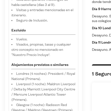
donde tendr
habla castellana (días 3 al 9).
Día 9 Harr
Visitas y entradas mencionadas en el
itinerario.
Desayuno. S
Seguro de Inclusión.
sus colegios
Día 10 Lond
Excluido
Desayuno. Dí
Vuelos.
Día 11 Lond
Visados, propinas, tasas y cualquier
otro concepto no mencionado en
Desayuno. A
“Nuestro Precio Incluye”.
Alojamientos previstos o similares
1 Segur
Londres (4 noches): President / Royal
National (Primera).
Liverpool (1 noche): Maldron Liverpool
/ Delta by Marriott Liverpool City Centre
/ Mercure Liverpool Atlantic Tower
(Primera).
Glasgow (1 noche): Radisson Red
Glasgow / Maldron Glasgown (Primera).