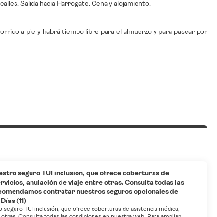
lles. Salida hacia Harrogate. Cena y alojamiento.
rrido a pie y habrá tiempo libre para el almuerzo y para pasear por
estro seguro TUI inclusión, que ofrece coberturas de
vicios, anulación de viaje entre otras. Consulta todas las
ecomendamos contratar nuestros seguros opcionales de
Días (11)
o seguro TUI inclusión, que ofrece coberturas de asistencia médica,
e otras. Consulta todas las condiciones en nuestra web. Para ampliar