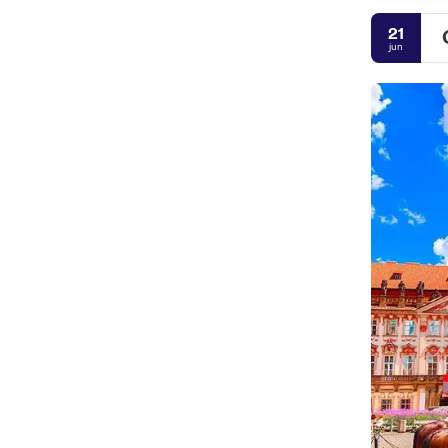
21
jun