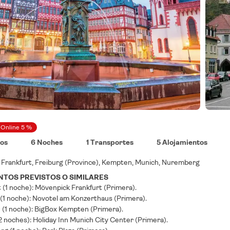
 Online 5 %
nos
6 Noches
1 Transportes
5 Alojamientos
O
Frankfurt, Freiburg (Province), Kempten, Munich, Nuremberg
TOS PREVISTOS O SIMILARES
 (1 noche): Mövenpick Frankfurt (Primera).
 (1 noche): Novotel am Konzerthaus (Primera).
(1 noche): BigBox Kempten (Primera).
 noches): Holiday Inn Munich City Center (Primera).