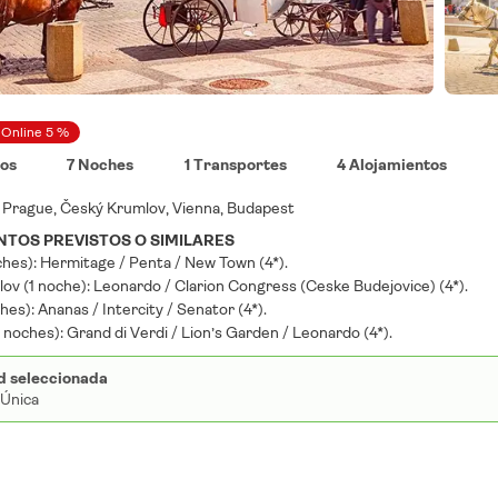
 Online 5 %
nos
7 Noches
1 Transportes
4 Alojamientos
O
Prague, Český Krumlov, Vienna, Budapest
TOS PREVISTOS O SIMILARES
ches): Hermitage / Penta / New Town (4*).
ov (1 noche): Leonardo / Clarion Congress (Ceske Budejovice) (4*).
hes): Ananas / Intercity / Senator (4*).
noches): Grand di Verdi / Lion’s Garden / Leonardo (4*).
d seleccionada
 Única