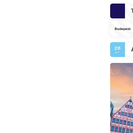
Budapest
28
jun