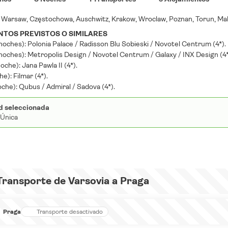
O
Warsaw, Częstochowa, Auschwitz, Krakow, Wroclaw, Poznan, Torun, Ma
TOS PREVISTOS O SIMILARES
noches): Polonia Palace / Radisson Blu Sobieski / Novotel Centrum (4*).
noches): Metropolis Design / Novotel Centrum / Galaxy / INX Design (4*
oche): Jana Pawla II (4*).
e): Filmar (4*).
che): Qubus / Admiral / Sadova (4*).
d seleccionada
 Única
Transporte de Varsovia a Praga
Praga
Transporte desactivado