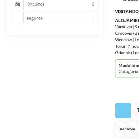
Circuitos
3
VISITAND
seguros
1
ALOJAMIEN
Varsovia (3 
Cracovia (2 
Wroclaw (1 n
Torun (1 noch
Gdansk (1 no
Modalida
Categoría
Varsovia