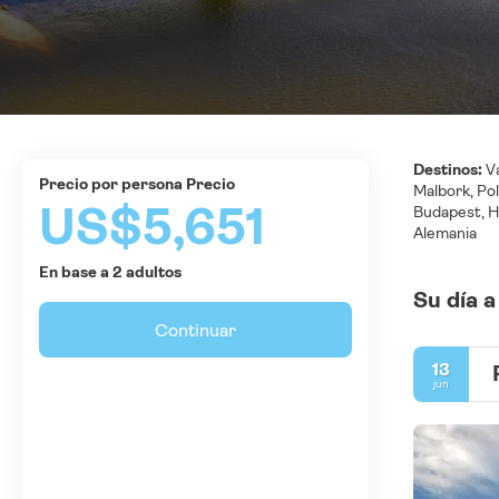
Destinos:
Va
precio por persona Precio
Malbork, Pol
US$5,651
Budapest, Hu
Alemania
En base a 2 adultos
Su día a
Continuar
13
jun