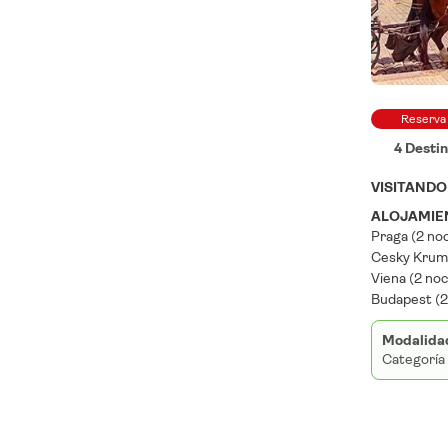
Reserva
4 Desti
VISITAND
ALOJAMIEN
Praga (2 no
Cesky Kruml
Viena (2 noc
Budapest (2 
Modalida
Categoría