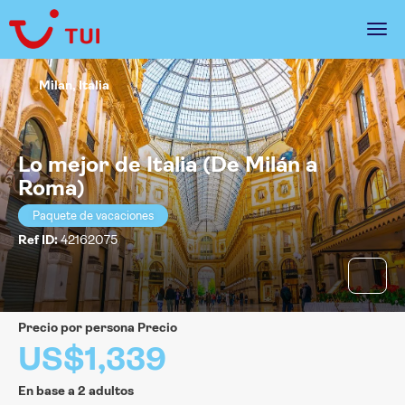
Milan, Italia
Lo mejor de Italia (De Milán a
Roma)
Paquete de vacaciones
Ref ID:
42162075
precio por persona Precio
US$1,339
En base a 2 adultos