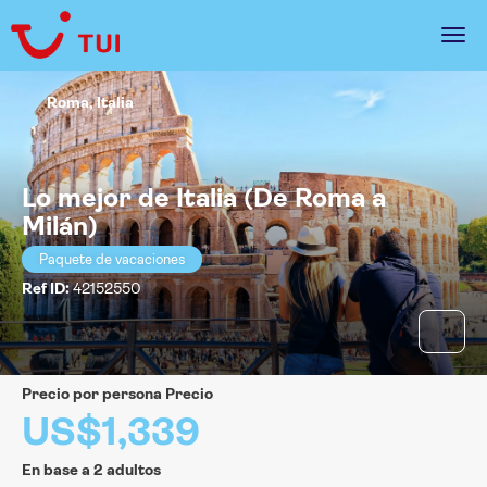
Roma, Italia
Lo mejor de Italia (De Roma a
Milán)
Paquete de vacaciones
Ref ID:
42152550
precio por persona Precio
US$1,339
En base a 2 adultos