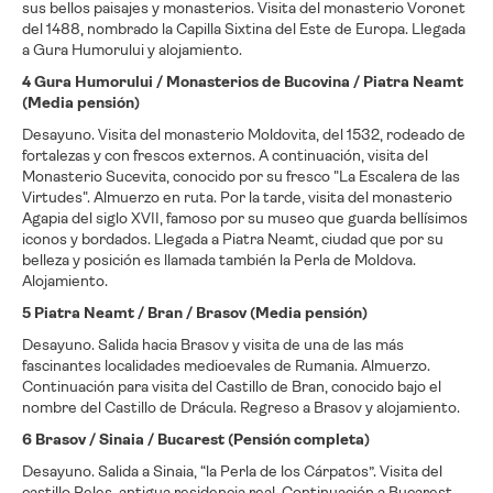
sus bellos paisajes y monasterios. Visita del monasterio Voronet
del 1488, nombrado la Capilla Sixtina del Este de Europa. Llegada
a Gura Humorului y alojamiento.
4 Gura Humorului / Monasterios de Bucovina / Piatra Neamt
(Media pensión)
Desayuno. Visita del monasterio Moldovita, del 1532, rodeado de
fortalezas y con frescos externos. A continuación, visita del
Monasterio Sucevita, conocido por su fresco "La Escalera de las
Virtudes". Almuerzo en ruta. Por la tarde, visita del monasterio
Agapia del siglo XVII, famoso por su museo que guarda bellísimos
iconos y bordados. Llegada a Piatra Neamt, ciudad que por su
belleza y posición es llamada también la Perla de Moldova.
Alojamiento.
5 Piatra Neamt / Bran / Brasov (Media pensión)
Desayuno. Salida hacia Brasov y visita de una de las más
fascinantes localidades medioevales de Rumania. Almuerzo.
Continuación para visita del Castillo de Bran, conocido bajo el
nombre del Castillo de Drácula. Regreso a Brasov y alojamiento.
6 Brasov / Sinaia / Bucarest (Pensión completa)
Desayuno. Salida a Sinaia, “la Perla de los Cárpatos”. Visita del
castillo Peles, antigua residencia real. Continuación a Bucarest.