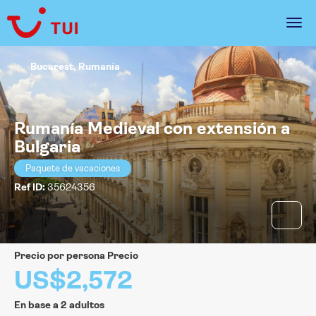
Bucarest, Rumanía
Rumanía Medieval con extensión a
Bulgaria
Paquete de vacaciones
Ref ID:
35624356
precio por persona Precio
US$2,572
En base a 2 adultos