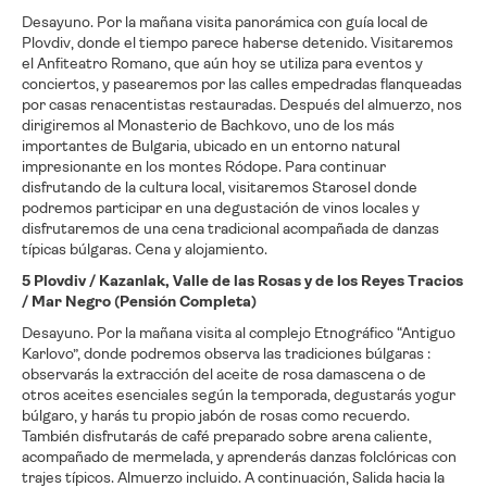
Desayuno. Por la mañana visita panorámica con guía local de
Plovdiv, donde el tiempo parece haberse detenido. Visitaremos
el Anfiteatro Romano, que aún hoy se utiliza para eventos y
conciertos, y pasearemos por las calles empedradas flanqueadas
por casas renacentistas restauradas. Después del almuerzo, nos
dirigiremos al Monasterio de Bachkovo, uno de los más
importantes de Bulgaria, ubicado en un entorno natural
impresionante en los montes Ródope. Para continuar
disfrutando de la cultura local, visitaremos Starosel donde
podremos participar en una degustación de vinos locales y
disfrutaremos de una cena tradicional acompañada de danzas
típicas búlgaras. Cena y alojamiento.
5 Plovdiv / Kazanlak, Valle de las Rosas y de los Reyes Tracios
/ Mar Negro (Pensión Completa)
Desayuno. Por la mañana visita al complejo Etnográfico “Antiguo
Karlovo”, donde podremos observa las tradiciones búlgaras :
observarás la extracción del aceite de rosa damascena o de
otros aceites esenciales según la temporada, degustarás yogur
búlgaro, y harás tu propio jabón de rosas como recuerdo.
También disfrutarás de café preparado sobre arena caliente,
acompañado de mermelada, y aprenderás danzas folclóricas con
trajes típicos. Almuerzo incluido. A continuación, Salida hacia la