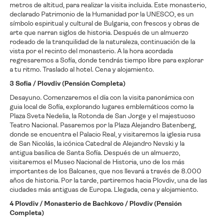
metros de altitud, para realizar la visita incluida. Este monasterio,
declarado Patrimonio de la Humanidad por la UNESCO, es un
símbolo espiritual y cultural de Bulgaria, con frescos y obras de
arte que narran siglos de historia. Después de un almuerzo
rodeado de la tranquilidad de la naturaleza, continuación de la
vista por el recinto del monasterio. A la hora acordada
regresaremos a Sofía, donde tendrás tiempo libre para explorar
a tu ritmo. Traslado al hotel. Cena y alojamiento.
3 Sofia / Plovdiv (Pensión Completa)
Desayuno. Comenzaremos el día con la visita panorámica con
guia local de Sofía, explorando lugares emblemáticos como la
Plaza Sveta Nedelia, la Rotonda de San Jorge y el majestuoso
Teatro Nacional. Pasaremos por la Plaza Alejandro Batenberg,
donde se encuentra el Palacio Real, y visitaremos la iglesia rusa
de San Nicolás, la icónica Catedral de Alejandro Nevski y la
antigua basílica de Santa Sofía. Después de un almuerzo,
visitaremos el Museo Nacional de Historia, uno de los más
importantes de los Balcanes, que nos llevará a través de 8.000
años de historia. Por la tarde, partiremos hacia Plovdiv, una de las
ciudades más antiguas de Europa. Llegada, cena y alojamiento.
4 Plovdiv / Monasterio de Bachkovo / Plovdiv (Pensión
Completa)