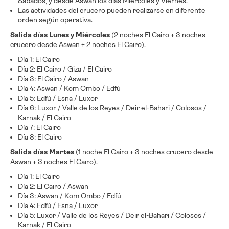
Sábados, y desde Aswan los días Miércoles y Viernes.
Las actividades del crucero pueden realizarse en diferente
orden según operativa.
Salida días Lunes y Miércoles
(2 noches El Cairo + 3 noches
crucero desde Aswan + 2 noches El Cairo).
Día 1: El Cairo
Día 2: El Cairo / Giza / El Cairo
Día 3: El Cairo / Aswan
Día 4: Aswan / Kom Ombo / Edfú
Día 5: Edfú / Esna / Luxor
Día 6: Luxor / Valle de los Reyes / Deir el-Bahari / Colosos /
Karnak / El Cairo
Día 7: El Cairo
Día 8: El Cairo
Salida días Martes
(1 noche El Cairo + 3 noches crucero desde
Aswan + 3 noches El Cairo).
Día 1: El Cairo
Día 2: El Cairo / Aswan
Día 3: Aswan / Kom Ombo / Edfú
Día 4: Edfú / Esna / Luxor
Día 5: Luxor / Valle de los Reyes / Deir el-Bahari / Colosos /
Karnak / El Cairo