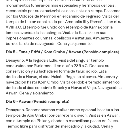
monumentos funerarios más especiales y hermosos del país,
reconocible por su característica escalinata en rampa. Pasamos
por los Colosos de Memnon en el camino de regreso. Visita del
templo de Luxor, construido por Amenofis III y Ramsés II en el s.
XVIII a.C. El templo fue unido con el templo de Karnak por la
famosa avenida de las esfinges. Visita de Karnak con sus
impresionantes columnas, obeliscos y estatuas. Almuerzo a
bordo. Tarde de navegación. Cena y alojamiento.
Día 5 - Esna / Edfú / Kom Ombo / Aswan (Pensión completa)
Desayuno. A la llegada a Edfú, visita del singular templo
construido por Ptolomeo III en el año 235 a.C. Destaca su
conservación y su fachada en forma de talud sólido. Está
dedicado a Horus, el dios Halcón. Regreso al barco. Almuerzo y
navegación hasta Kom Ombo. Visita del doble templo simétrico
dedicado al dios cocodrilo Sobek y a Horus el Viejo. Navegación a
Aswan. Cena y alojamiento.
Día 6 - Aswan (Pensión completa)
Desayuno. Recomendamos realizar como opcional la visita a los
templos de Abu Simbel por carretera o avión. Visitas en Aswan,
con el templo de Philae y dando un maravilloso paseo en faluca.
Tiempo libre para disfrutar del mercadillo y la ciudad. Cena y