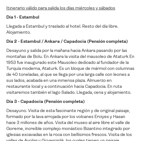
Itinerario válido para salida los días miércoles y sábados
Día 1 - Estambul
Llegada a Estambul y traslado al hotel. Resto del día libre.
Alojamiento.
Día 2 - Estambul / Ankara / Capadocia (Pensión completa)
Desayuno y salida por la mañana hacia Ankara pasando por las
montañas de Bolu. En Ankara la visita del mausoleo de Ataturk En
1953 fue inaugurado este Mausoleo dedicado al fundador de la
Turquía moderna, Ataturk. Es un bloque de mármol con columnas
de 40 toneladas, al que se llega por una larga calle con leones a
sus lados, acabada en una inmensa plaza. Almuerzo en
restaurante local y a continuación hacia Capadocia. En ruta
visitaremos también el lago Salado. Llegada, cena y alojamiento.
Día 3 - Capadocia (Pensión completa)
Desayuno. Visita de esta fascinante región y de original paisaje,
formado por la lava arrojada por los volcanes Erciyes y Hasan
hace 3 millones de años. Visita del museo al aire libre el valle de
Goreme, increíble complejo monástico Bizantino integrado por
iglesias excavadas en la roca con bellísimos frescos. Visita de los
valles de Avcilar y Güvercinlik, los cuales tienen un paisaje