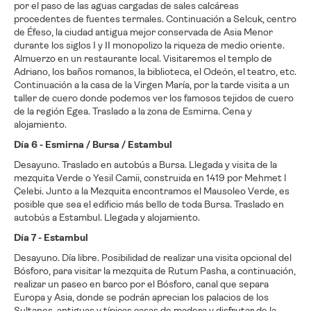
por el paso de las aguas cargadas de sales calcáreas
procedentes de fuentes termales. Continuación a Selcuk, centro
de Éfeso, la ciudad antigua mejor conservada de Asia Menor
durante los siglos І y ІІ monopolizo la riqueza de medio oriente.
Almuerzo en un restaurante local. Visitaremos el templo de
Adriano, los baños romanos, la biblioteca, el Odeón, el teatro, etc.
Continuación a la casa de la Virgen María, por la tarde visita a un
taller de cuero donde podemos ver los famosos tejidos de cuero
de la región Egea. Traslado a la zona de Esmirna. Cena y
alojamiento.
Día 6 - Esmirna / Bursa / Estambul
Desayuno. Traslado en autobús a Bursa. Llegada y visita de la
mezquita Verde o Yesil Camii, construida en 1419 por Mehmet I
Çelebi. Junto a la Mezquita encontramos el Mausoleo Verde, es
posible que sea el edificio más bello de toda Bursa. Traslado en
autobús a Estambul. Llegada y alojamiento.
Día 7 - Estambul
Desayuno. Día libre. Posibilidad de realizar una visita opcional del
Bósforo, para visitar la mezquita de Rutum Pasha, a continuación,
realizar un paseo en barco por el Bósforo, canal que separa
Europa y Asia, donde se podrán aprecian los palacios de los
Sultanes, antiguas y típicas casas de madera y disfrutar de la