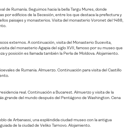
eval de Rumanía. Seguimos hacia la bella Targu Mures, donde
s por edificios de la Secesión, entre los que destaca la prefectura y
bellos paisajes y monasterios. Visita del monasterio Voronet del 1488,
nto.
scos externos. A continuación, visita del Monasterio Sucevita,
 visita del monasterio Agapia del siglo XVII, famoso por su museo que
za y posición es llamada también la Perla de Moldova. Alojamiento.
ioevales de Rumania. Almuerzo. Continuación para visita del Castillo
ento.
a residencia real. Continuación a Bucarest. Almuerzo y visita de la
ivil más grande del mundo después del Pentágono de Washington. Cena
pueblo de Arbanassi, una espléndida ciudad-museo con la antigua
 guiada de la ciudad de Veliko Tarnovo. Alojamiento.