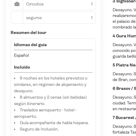
3 Sighisoar
Circuitos
1
Desayuno. Vi
realizaremos
seguros
1
el palacio d
nombrado la 
Resumen del tour
4 Gura Humo
Idiomas del guía
Desayuno. Vi
conocido por
Español
guarda bellí
5 Piatra Ne
Incluido
Desayuno. Sa
9 noches en los hoteles previstos o
de Bran, con
similares, en régimen de alojamiento y
6 Brasov / 
desayuno.
8 almuerzos y 2 cenas (sin bebidas)
Desayuno. Sa
ciudad. Term
según itinerario.
en restauran
Traslados aeropuerto - hotel -
aeropuerto.
7 Bucarest 
Guía acompañante de habla hispana.
Desayuno. Sa
Seguro de Inclusión.
fortaleza Ts