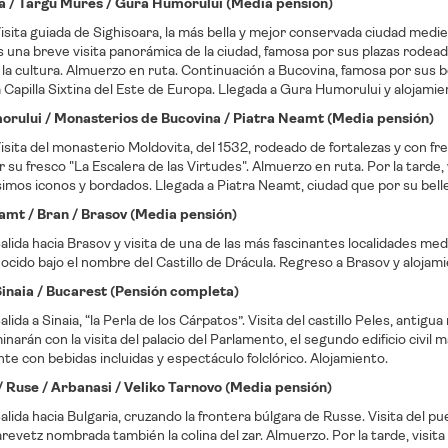
a / Targu Mures / Gura Humorului (Media pensión)
sita guiada de Sighisoara, la más bella y mejor conservada ciudad medi
 una breve visita panorámica de la ciudad, famosa por sus plazas rodeada
e la cultura. Almuerzo en ruta. Continuación a Bucovina, famosa por sus 
Capilla Sixtina del Este de Europa. Llegada a Gura Humorului y alojamie
rului / Monasterios de Bucovina / Piatra Neamt (Media pensión)
sita del monasterio Moldovita, del 1532, rodeado de fortalezas y con fre
 su fresco "La Escalera de las Virtudes". Almuerzo en ruta. Por la tarde,
simos iconos y bordados. Llegada a Piatra Neamt, ciudad que por su belle
amt / Bran / Brasov (Media pensión)
lida hacia Brasov y visita de una de las más fascinantes localidades med
ocido bajo el nombre del Castillo de Drácula. Regreso a Brasov y alojami
Sinaia / Bucarest (Pensión completa)
lida a Sinaia, “la Perla de los Cárpatos”. Visita del castillo Peles, antigu
inarán con la visita del palacio del Parlamento, el segundo edificio c
te con bebidas incluidas y espectáculo folclórico. Alojamiento.
/ Ruse / Arbanasi / Veliko Tarnovo (Media pensión)
lida hacia Bulgaria, cruzando la frontera búlgara de Russe. Visita del 
arevetz nombrada también la colina del zar. Almuerzo. Por la tarde, visita