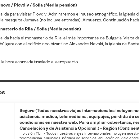
rnovo / Plovdiv / Sofia (Media pensión)
lida para visitar Plovdiv. Admiraremos el museo etnográfico, la iglesia d
la mezquita Jumaya (no incluye entradas). Almuerzo. Continuación hacia
onasterio de Rila / Sofia (Media pensión)
lida hacia el monasterio de Rila, el más importante de Bulgaria. Visita d
 búlgara con el edificio neo bizantino Alexandre Nevski, la iglesia de Santa
la hora acordada traslado al aeropuerto.
os
Seguro (Todos nuestros viajes internacionales incluyen nu
asistencia médica, telemedicina, equipajes, pérdida de ser
condiciones en nuestra web. Para ampliar coberturas, r
Cancelación y de Asistencia Opcional.) - Región (Continente
Inclusión TUI
-
Todos nuestros viajes internacionales incluyen nuestr
telemedicina, equipajes, pérdida de servicios, anulación de viaje entr