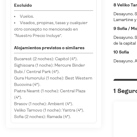
8 Veliko Ta
Excluido
Desayuno. Sa
Vuelos.
Lamartine y 
Visados, propinas, tasas y cualquier
9 Sofia / M
otro concepto no mencionado en
“Nuestro Precio Incluye”.
Desayuno. Sa
de la capital
Alojamientos previstos o similares
10 Sofia
Bucarest (2 noches): Capitol (4*).
Desayuno. A 
Sighisoara (1 noche): Mercure Binder
Bubi / Central Park (4*).
Gura Humorului (1 noche): Best Western
Bucovina (4*).
1 Segur
Piatra Neamt (1 noche): Central Plaza
(4*).
Brasov (1 noche): Ambient (4*).
Veliko Tarnovo (1 noche): Yantra (4*).
Sofia (2 noches): Ramada (4*).