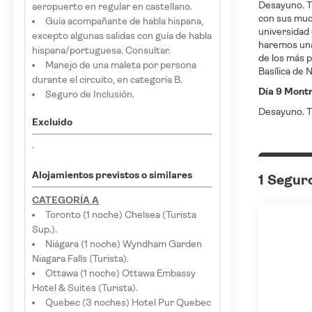
Desayuno. Ti
aeropuerto en regular en castellano.
con sus muc
Guía acompañante de habla hispana,
universidad 
excepto algunas salidas con guía de habla
haremos una
hispana/portuguesa. Consultar.
de los más p
Manejo de una maleta por persona
Basílica de 
durante el circuito, en categoría B.
Día 9 Mont
Seguro de Inclusión.
Desayuno. T
Excluido
·
Alojamientos previstos o similares
1 Segur
CATEGORÍA A
Toronto (1 noche) Chelsea (Turista
Sup.).
Niágara (1 noche) Wyndham Garden
Niagara Falls (Turista).
Ottawa (1 noche) Ottawa Embassy
Hotel & Suites (Turista).
Quebec (3 noches) Hotel Pur Quebec