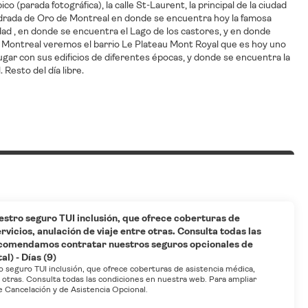
o (parada fotográfica), la calle St-Laurent, la principal de la ciudad
adrada de Oro de Montreal en donde se encuentra hoy la famosa
udad , en donde se encuentra el Lago de los castores, y en donde
o Montreal veremos el barrio Le Plateau Mont Royal que es hoy uno
lugar con sus edificios de diferentes épocas, y donde se encuentra la
Resto del día libre.
estro seguro TUI inclusión, que ofrece coberturas de
vicios, anulación de viaje entre otras. Consulta todas las
ecomendamos contratar nuestros seguros opcionales de
l) - Días (9)
o seguro TUI inclusión, que ofrece coberturas de asistencia médica,
e otras. Consulta todas las condiciones en nuestra web. Para ampliar
Cancelación y de Asistencia Opcional.