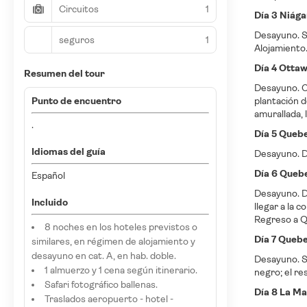
Circuitos
1
Día 3 Niága
Desayuno. Sa
seguros
1
Alojamiento
Día 4 Otta
Resumen del tour
Desayuno. Co
Punto de encuentro
plantación d
amurallada, l
.
Día 5 Queb
Idiomas del guía
Desayuno. Dí
Día 6 Queb
Español
Desayuno. De
Incluido
llegar a la 
Regreso a Q
8 noches en los hoteles previstos o
Día 7 Quebe
similares, en régimen de alojamiento y
desayuno en cat. A, en hab. doble.
Desayuno. Sa
1 almuerzo y 1 cena según itinerario.
negro; el re
Safari fotográfico ballenas.
Día 8 La Ma
Traslados aeropuerto - hotel -