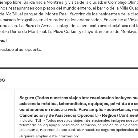
empo libre. Salida hacia Montreal y visita de la ciudad: el Complejo Olímpic
hos restaurantes con platos del mundo entero, el barrio de la Milla Cu
de McGill, el parque del Monte Real , favorito de los residentes de la ci
 parada fotográfica en el mirador de los enamorados. En camino al Viej
opulares. La Plaza de Armas, testigo de la evolución arquitectónica del 
Notre Dame de Montreal. La Plaza Cartier y el ayuntamiento de Montreal. 
real
raslado al aeropuerto.
os
Seguro (Todos nuestros viajes internacionales incluyen nu
asistencia médica, telemedicina, equipajes, pérdida de ser
condiciones en nuestra web. Para ampliar coberturas, r
Cancelación y de Asistencia Opcional.) - Región (Continenta
Inclusión TUI
-
Todos nuestros viajes internacionales incluyen nuestr
telemedicina, equipajes, pérdida de servicios, anulación de viaje entr
coberturas, recomendamos contratar nuestros seguros opcionales de 
Si quiere ampliar esta información: