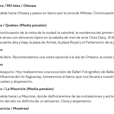
ra / Mil Islas / Ottawa
lida hacia Ottawa y paseo en barco por la zona de MilIslas. Continuación
.
wa / Quebec (Media pensión)
ntinuación de la visita de la ciudad: la catedral, la residencia del primer
e arces con almuerzo típico en la cabaña de miel de arce Chez Dany. Al lle
a parte alta y baja, la plaza de Armas, la plaza Royal y el Parlamento de la
ec
a libre. Recomendamos una visita opcional a la isla de Orleans, la cost
ec
sayuno. Hoy realizaremos una excursión de Safari Fotográfico de Ballen
confluencia del río Saguenay, tomaremos el barco que nos llevará a nuestr
uebec y alojamiento.
c / La Mauricie (Media pensión)
lida hacia La Mauricie, donde disfrutaremos de las instalaciones y activi
sto del año se disfruta de un almuerzo. Cena y alojamiento.
uricie / Montreal