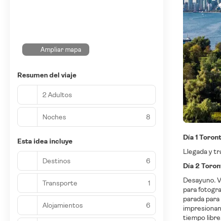
Ampliar mapa
Resumen del viaje
2 Adultos
Noches
8
Día 1 Toron
Esta idea incluye
Llegada y tr
Destinos
6
Día 2 Toron
Desayuno. Vi
Transporte
1
para fotogra
parada para 
Alojamientos
6
impresionant
tiempo libre