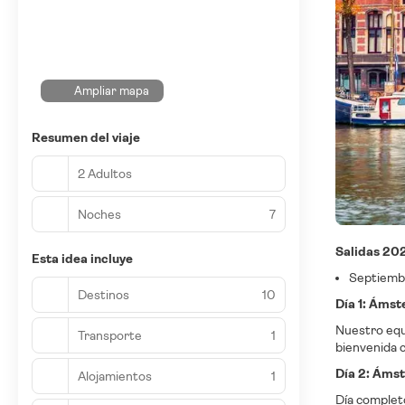
Ampliar mapa
Resumen del viaje
2 Adultos
Noches
7
Salidas 20
Esta idea incluye
Septiembr
Destinos
10
Día 1: Áms
Nuestro equ
Transporte
1
bienvenida c
Día 2: Áms
Alojamientos
1
Día complet