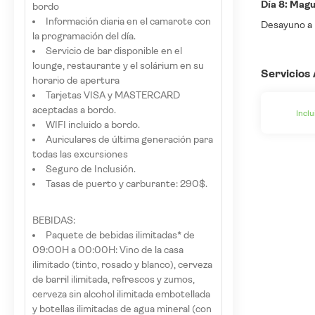
Día 8: Magu
bordo
Información diaria en el camarote con
Desayuno a b
la programación del día.
Servicio de bar disponible en el
lounge, restaurante y el solárium en su
Servicios 
horario de apertura
Tarjetas VISA y MASTERCARD
aceptadas a bordo.
Inclu
WIFI incluido a bordo.
Auriculares de última generación para
todas las excursiones
Seguro de Inclusión.
Tasas de puerto y carburante: 290$.
BEBIDAS:
Paquete de bebidas ilimitadas* de
09:00H a 00:00H: Vino de la casa
ilimitado (tinto, rosado y blanco), cerveza
de barril ilimitada, refrescos y zumos,
cerveza sin alcohol ilimitada embotellada
y botellas ilimitadas de agua mineral (con