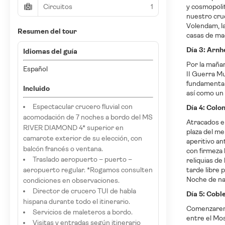
Circuitos
1
y cosmopolit
nuestro cruc
Volendam, l
Resumen del tour
casas de ma
Día 3: Arn
Idiomas del guía
Por la mañan
Español
II Guerra Mu
fundamental
Incluido
así como un
Espectacular crucero fluvial con
Día 4: Colo
acomodación de 7 noches a bordo del MS
Atracados en
RIVER DIAMOND 4* superior en
plaza del me
camarote exterior de su elección, con
aperitivo an
balcón francés o ventana.
con firmeza
Traslado aeropuerto – puerto –
reliquias de
aeropuerto regular. *Rogamos consulten
tarde libre 
Noche de na
condiciones en observaciones.
Director de crucero TUI de habla
Día 5: Cobl
hispana durante todo el itinerario.
Comenzaremos
Servicios de maleteros a bordo.
entre el Mos
Visitas y entradas según itinerario