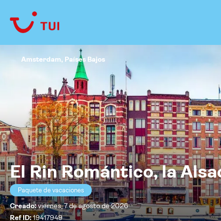
Amsterdam, Países Bajos
El Rin Romántico, la Alsa
Paquete de vacaciones
Creado:
viernes, 7 de agosto de 2026
Ref ID:
19417949