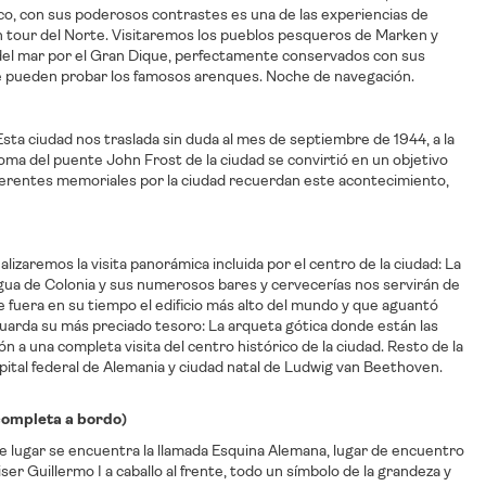
rico, con sus poderosos contrastes es una de las experiencias de
an tour del Norte. Visitaremos los pueblos pesqueros de Marken y
 del mar por el Gran Dique, perfectamente conservados con sus
de pueden probar los famosos arenques. Noche de navegación.
Esta ciudad nos traslada sin duda al mes de septiembre de 1944, a la
oma del puente John Frost de la ciudad se convirtió en un objetivo
iferentes memoriales por la ciudad recuerdan este acontecimiento,
lizaremos la visita panorámica incluida por el centro de la ciudad: La
l Agua de Colonia y sus numerosos bares y cervecerías nos servirán de
que fuera en su tiempo el edificio más alto del mundo y que aguantó
uarda su más preciado tesoro: La arqueta gótica donde están las
ón a una completa visita del centro histórico de la ciudad. Resto de la
capital federal de Alemania y ciudad natal de Ludwig van Beethoven.
 completa a bordo)
e lugar se encuentra la llamada Esquina Alemana, lugar de encuentro
er Guillermo I a caballo al frente, todo un símbolo de la grandeza y