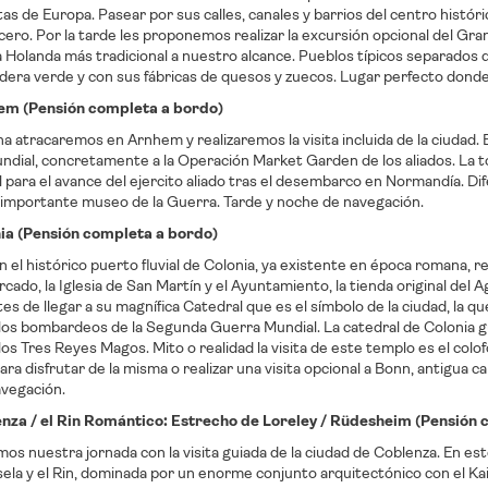
as de Europa. Pasear por sus calles, canales y barrios del centro histó
ero. Por la tarde les proponemos realizar la excursión opcional del Gr
a Holanda más tradicional a nuestro alcance. Pueblos típicos separados
dera verde y con sus fábricas de quesos y zuecos. Lugar perfecto don
hem (Pensión completa a bordo)
a atracaremos en Arnhem y realizaremos la visita incluida de la ciudad. 
ndial, concretamente a la Operación Market Garden de los aliados. La t
 para el avance del ejercito aliado tras el desembarco en Normandía. D
 importante museo de la Guerra. Tarde y noche de navegación.
nia (Pensión completa a bordo)
 el histórico puerto fluvial de Colonia, ya existente en época romana, rea
rcado, la Iglesia de San Martín y el Ayuntamiento, la tienda original de
tes de llegar a su magnífica Catedral que es el símbolo de la ciudad, la 
 los bombardeos de la Segunda Guerra Mundial. La catedral de Colonia g
 los Tres Reyes Magos. Mito o realidad la visita de este templo es el colof
para disfrutar de la misma o realizar una visita opcional a Bonn, antigua 
vegación.
enza / el Rin Romántico: Estrecho de Loreley / Rüdesheim (Pensión
 nuestra jornada con la visita guiada de la ciudad de Coblenza. En est
ela y el Rin, dominada por un enorme conjunto arquitectónico con el Kais