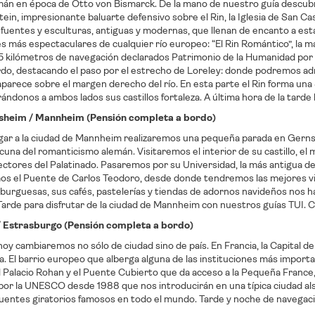
mán en época de Otto von Bismarck. De la mano de nuestro guía descubri
ein, impresionante baluarte defensivo sobre el Rin, la Iglesia de San Cas
fuentes y esculturas, antiguas y modernas, que llenan de encanto a es
 más espectaculares de cualquier río europeo: “El Rin Romántico”, la m
5 kilómetros de navegación declarados Patrimonio de la Humanidad po
do, destacando el paso por el estrecho de Loreley: donde podremos admi
parece sobre el margen derecho del río. En esta parte el Rin forma un
ándonos a ambos lados sus castillos fortaleza. A última hora de la tard
nsheim / Mannheim (Pensión completa a bordo)
egar a la ciudad de Mannheim realizaremos una pequeña parada en Gerns
cuna del romanticismo alemán. Visitaremos el interior de su castillo, el 
ectores del Palatinado. Pasaremos por su Universidad, la más antigua d
 el Puente de Carlos Teodoro, desde donde tendremos las mejores vistas 
 burguesas, sus cafés, pastelerías y tiendas de adornos navideños nos h
arde para disfrutar de la ciudad de Mannheim con nuestros guías TUI. 
 / Estrasburgo (Pensión completa a bordo)
 hoy cambiaremos no sólo de ciudad sino de país. En Francia, la Capital de
ida. El barrio europeo que alberga alguna de las instituciones más impor
l Palacio Rohan y el Puente Cubierto que da acceso a la Pequeña France
or la UNESCO desde 1988 que nos introducirán en una típica ciudad als
puentes giratorios famosos en todo el mundo. Tarde y noche de navegac