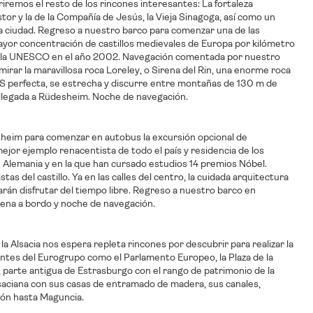
remos el resto de los rincones interesantes: La fortaleza
tor y la de la Compañía de Jesús, la Vieja Sinagoga, así como un
ta ciudad. Regreso a nuestro barco para comenzar una de las
ayor concentración de castillos medievales de Europa por kilómetro
r la UNESCO en el año 2002. Navegación comentada por nuestro
rar la maravillosa roca Loreley, o Sirena del Rin, una enorme roca
a S perfecta, se estrecha y discurre entre montañas de 130 m de
e llegada a Rüdesheim. Noche de navegación.
heim para comenzar en autobus la excursión opcional de
mejor ejemplo renacentista de todo el país y residencia de los
e Alemania y en la que han cursado estudios 14 premios Nóbel.
del castillo. Ya en las calles del centro, la cuidada arquitectura
arán disfrutar del tiempo libre. Regreso a nuestro barco en
Cena a bordo y noche de navegación.
 la Alsacia nos espera repleta rincones por descubrir para realizar la
tantes del Eurogrupo como el Parlamento Europeo, la Plaza de la
, parte antigua de Estrasburgo con el rango de patrimonio de la
aciana con sus casas de entramado de madera, sus canales,
ión hasta Maguncia.