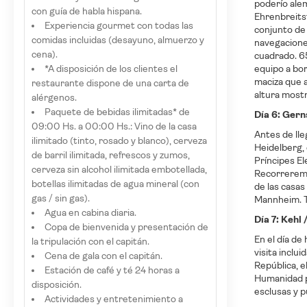
poderío ale
con guía de habla hispana.
Ehrenbreitst
Experiencia gourmet con todas las
conjunto de 
comidas incluidas (desayuno, almuerzo y
navegaciones
cena).
cuadrado. 6
*A disposición de los clientes el
equipo a bor
maciza que a
restaurante dispone de una carta de
altura mostr
alérgenos.
Paquete de bebidas ilimitadas* de
Día 6: Ger
09:00 Hs. a 00:00 Hs.: Vino de la casa
Antes de ll
ilimitado (tinto, rosado y blanco), cerveza
Heidelberg, 
de barril ilimitada, refrescos y zumos,
Príncipes El
cerveza sin alcohol ilimitada embotellada,
Recorreremos
botellas ilimitadas de agua mineral (con
de las casas
gas / sin gas).
Mannheim. T
Agua en cabina diaria.
Día 7: Kehl
Copa de bienvenida y presentación de
En el día de
la tripulación con el capitán.
visita inclu
Cena de gala con el capitán.
República, e
Estación de café y té 24 horas a
Humanidad p
disposición.
esclusas y 
Actividades y entretenimiento a