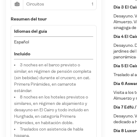
Circuitos
1
Día 3 El Ca
Desayuno. V
Resumen del tour
Almuerzo. Vi
sinagoga de 
Idiomas del guía
Día 4 El Cai
Español
Desayuno. Dí
jardines del
Incluido
panorámica d
3 noches en el barco previsto o
Día 5 El Ca
similar, en régimen de pensión completa
Traslado al 
(sin bebidas) durante el crucero, en cat.
Día 6 Aswa
Primera Pirámides, en camarote
estándar.
Visita a los
8 noches en los hoteles previstos o
Almuerzo y n
similares, en régimen de alojamiento y
Día 7 Edfú 
desayuno en El Cairo y todo incluido en
Desayuno. Vi
Hurghada, en categoría Primera
dedicado a H
Pirámides, en habitación doble.
Traslados con asistencia de habla
Día 8 Luxor
hispana.