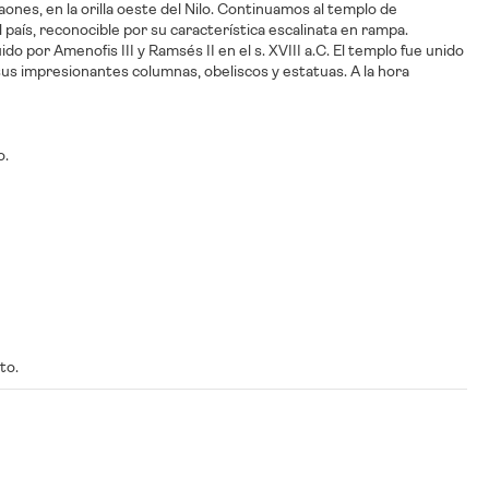
ones, en la orilla oeste del Nilo. Continuamos al templo de
aís, reconocible por su característica escalinata en rampa.
 por Amenofis III y Ramsés II en el s. XVIII a.C. El templo fue unido
sus impresionantes columnas, obeliscos y estatuas. A la hora
o.
to.