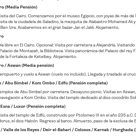
iro (Media Pensión)
isita del Cairo. Comenzamos por el museo Egipcio, con joyas de más de
sita de la ciudadela de Saladino, la mezquita de Alabastro Mohamed Ali y el
Ben Izra. Acabaremos en el gran bazar Jan el Jalili. Alojamiento.
ro
a libre en El Cairo. Opcional: Visita por carretera a Alejandría. Visita
 Palacio de Montazah, la Biblioteca. Vista panorámica del Palacio del rey 
e la Fortaleza de Ketelbey. Alojamiento.
iro / Aswan (Media pensión)
aeropuerto y vuelo a Aswan (vuelo no incluido). Llegada y traslado al cru
n / Abu Simbel / Kom Ombo / Edfú (Pensión completa)
 templos de Abu Simbel por carretera. Desayuno picnic. Visitas en Aswan,
avegación a Kom Ombo. Visita del templo dedicado al dios cocodrilo Sob
/ Esna / Luxor (Pensión completa)
sita del templo de Edfú, construido por Ptolomeo III en el año 235 a.C. 
orus, el dios Halcón. Regreso al barco. Almuerzo, paso de la esclusa de 
 / Valle de los Reyes / Deir el-Bahari / Colosos / Karnak / Hurghada