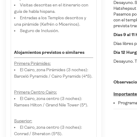
Desayuno. Sa
Visitas descritas en el itinerario con
Hatshepsut 
guía de habla hispana.
Pasamos por 
Entradas a los Templos descritos y
con el templ
una pirámide (Kefrén o Micerinos).
prevista tra
Seguro de Inclusión.
Días 9 al 1
Días libres 
Alojamientos previstos o similares
Día 12 Hur
Desayuno. Tr
Primera Pirámides:
El Cairo, zona Pirámides (3 noches):
Barceló Pyramids / Cairo Pyramids (4*S).
Observacio
Primera Centro Cairo:
Importante
El Cairo, zona centro (3 noches):
Programa 
Ramses Hilton / Grand Nile Tower (5*).
Superior:
El Cairo, zona centro (3 noches):
Conrad / Sheraton (5*S).