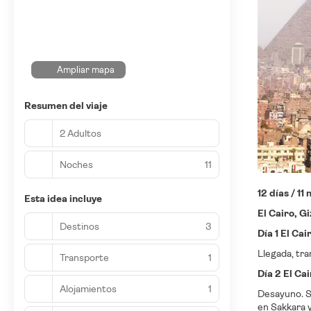
Ampliar mapa
Resumen del viaje
2 Adultos
Noches
11
12 días / 11
Esta idea incluye
El Cairo, 
Destinos
3
Día 1 El Cai
Llegada, tra
Transporte
1
Día 2 El Cai
Alojamientos
1
Desayuno. Sa
en Sakkara y