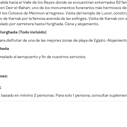
lida hacia el Valle de los Reyes donde se encuentran enterrados 62 fara
en Deir el-Bahari, uno de los monumentos funerarios más hermosos del p
los Colosos de Memnon al regreso. Visita del templo de Luxor, construido
o de Karnak por la famosa avenida de las esfinges. Visita de Karnak con 
slado por carretera hasta Hurghada. Cena y alojamiento.
1 Hurghada (Todo incluido)
para disfrutar de una de las mejores zonas de playa de Egipto. Alojamient
ghada
aslado al aeropuerto y fin de nuestros servicios.
nes:
:
basado en mínimo 2 personas. Para solo 1 persona, consultar suplemen