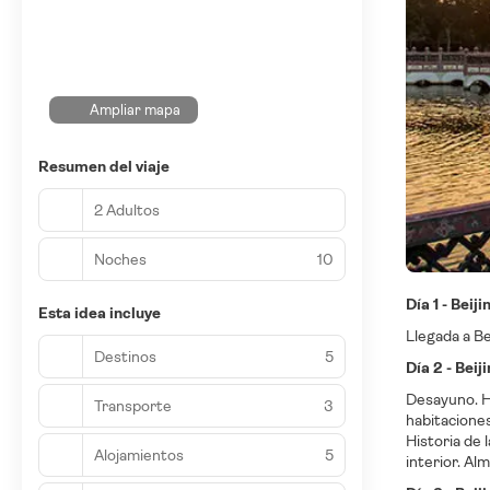
Ampliar mapa
Resumen del viaje
2 Adultos
Noches
10
Día 1 - Beiji
Esta idea incluye
Llegada a Bei
Destinos
5
Día 2 - Bei
Desayuno. H
Transporte
3
habitaciones
Historia de 
Alojamientos
5
interior. Al