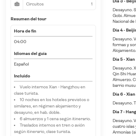
Día 3 - Bei
Circuitos
1
Desayuno. Sa
Gobi. Almuer
Resumen del tour
Nacional de 
Día 4 - Beiji
Hora de fin
Desayuno. Vi
04:00
formas y soni
Alojamiento
Idiomas del guía
Día 5 - Xia
Español
Desayuno. Xi
Qin Shi Huan
Incluido
Almuerzo. Co
barrio musu
Vuelo internos Xian - Hangzhou en
clase turista.
Día 6 - Xia
10 noches en los hoteles previstos o
Desayuno. Tr
similares, en régimen alojamiento y
Día 7 - Han
desayuno, en hab. doble.
6 almuerzos y 1 cena según itinerario.
Desayuno. Vi
Traslados internos en tren o avión
cuatro islas
según itinerario, clase turista.
Armonías (si