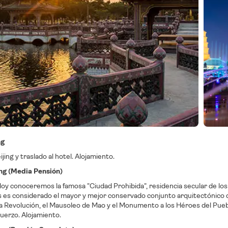
ng
jing y traslado al hotel. Alojamiento.
jing (Media Pensión)
oy conoceremos la famosa "Ciudad Prohibida", residencia secular de los
 es considerado el mayor y mejor conservado conjunto arquitectónico de
la Revolución, el Mausoleo de Mao y el Monumento a los Héroes del Puebl
muerzo. Alojamiento.