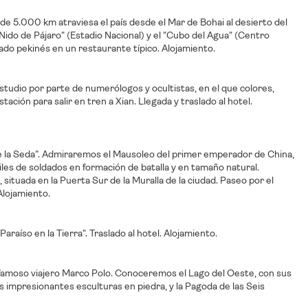
 de 5.000 km atraviesa el país desde el Mar de Bohai al desierto del
Nido de Pájaro" (Estadio Nacional) y el "Cubo del Agua" (Centro
do pekinés en un restaurante típico. Alojamiento.
estudio por parte de numerólogos y ocultistas, en el que colores,
stación para salir en tren a Xian. Llegada y traslado al hotel.
 de la Seda". Admiraremos el Mausoleo del primer emperador de China,
les de soldados en formación de batalla y en tamaño natural.
ituada en la Puerta Sur de la Muralla de la ciudad. Paseo por el
Alojamiento.
raíso en la Tierra". Traslado al hotel. Alojamiento.
l famoso viajero Marco Polo. Conoceremos el Lago del Oeste, con sus
us impresionantes esculturas en piedra, y la Pagoda de las Seis