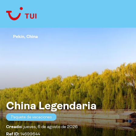
Pekín, China
China Legendaria
Paquete de vacaciones
Creado:
jueves, 6 de agosto de 2026
Ref ID:
14699644