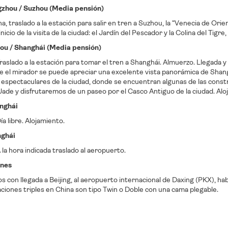
gzhou / Suzhou (Media pensión)
a, traslado a la estación para salir en tren a Suzhou, la “Venecia de Orie
inicio de la visita de la ciudad: el Jardín del Pescador y la Colina del Tig
hou / Shanghái (Media pensión)
aslado a la estación para tomar el tren a Shanghái. Almuerzo. Llegada 
e el mirador se puede apreciar una excelente vista panorámica de Shang
 espectaculares de la ciudad, donde se encuentran algunas de las con
ade y disfrutaremos de un paseo por el Casco Antiguo de la ciudad. Alo
anghái
a libre. Alojamiento.
nghái
la hora indicada traslado al aeropuerto.
nes
os con llegada a Beijing, al aeropuerto internacional de Daxing (PKX), h
aciones triples en China son tipo Twin o Doble con una cama plegable.