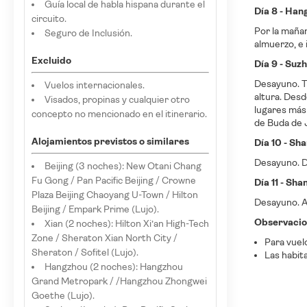
Guía local de habla hispana durante el
Día 8 - Han
circuito.
Por la mañan
Seguro de Inclusión.
almuerzo, e 
Excluido
Día 9 - Suz
Desayuno. Tr
Vuelos internacionales.
altura. Desd
Visados, propinas y cualquier otro
lugares más
concepto no mencionado en el itinerario.
de Buda de J
Alojamientos previstos o similares
Día 10 - Sh
Desayuno. Dí
Beijing (3 noches): New Otani Chang
Fu Gong / Pan Pacific Beijing / Crowne
Día 11 - Sha
Plaza Beijing Chaoyang U-Town / Hilton
Desayuno. A 
Beijing / Empark Prime (Lujo).
Observacio
Xian (2 noches): Hilton Xi’an High-Tech
Zone / Sheraton Xian North City /
Para vuel
Sheraton / Sofitel (Lujo).
Las habit
Hangzhou (2 noches): Hangzhou
Grand Metropark / /Hangzhou Zhongwei
Goethe (Lujo).