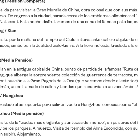
jing (Pensión Completa)
lida para visitar la Gran Muralla de China, obra colosal que con sus más
zo. De regreso a la ciudad, parada cerca de los emblemas olímpicos: el "
Natación). Esta noche disfrutaremos de una cena del famoso pato laquea
ng / Xian
sita por la mañana del Templo del Cielo, interesante edificio objeto de 
dos, simbolizan la dualidad cielo-tierra. A la hora indicada, traslado a la e
.
n (Media Pensión)
an en la antigua capital de China, punto de partida de la famosa "Ruta
g, que alberga la sorprendente colección de guerreros de terracota, mi
ntinuación a la Gran Pagoda de la Oca (que veremos desde el exterior), s
lmán, un entramado de calles y tiendas que recuerdan a un zoco árabe. 
n / Hangzhou
aslado al aeropuerto para salir en vuelo a Hangzhou, conocida como "el Pa
gzhou (Media pensión)
sita de la "ciudad más elegante y suntuosa del mundo", en palabras de
 y bellos parques. Almuerzo. Visita del templo del Alma Escondida, con s
n subir). Alojamiento.