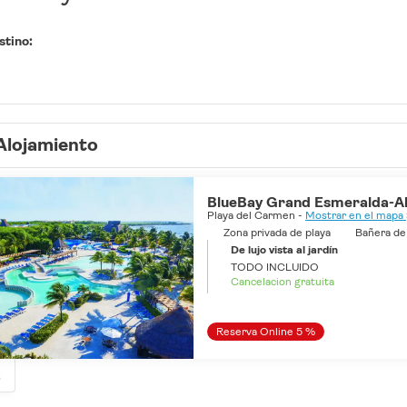
stino:
Alojamiento
BlueBay Grand Esmeralda-All
Playa del Carmen -
Mostrar en el mapa
Zona privada de playa
Bañera de 
De lujo vista al jardín
TODO INCLUIDO
Cancelacion gratuita
Reserva Online 5 %
s