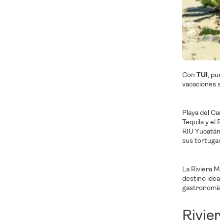
Con
TUI
, pu
vacaciones 
Playa del Ca
Tequila y el
RIU Yucatán,
sus tortuga
La Riviera M
destino idea
gastronomía
Rivie