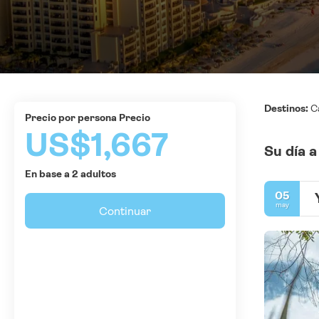
Destinos:
C
precio por persona Precio
US$1,667
Su día a
En base a 2 adultos
05
may
Continuar