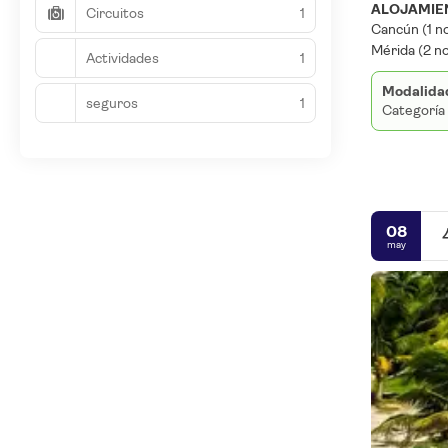
ALOJAMIEN
Circuitos
1
Cancún (1 n
Mérida (2 n
Actividades
1
Modalida
seguros
1
Categoría
08
may