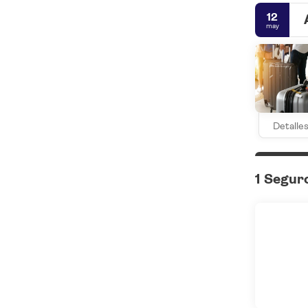
12
may
Detalle
1 Segur