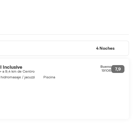
4 Noches
 Inclusive
Bueno
7,9
19106
> a 9,4 km de Centro
hidromasaje / jacuzzi
Piscina