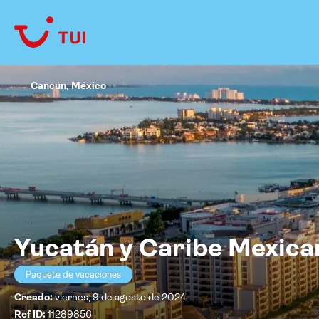
Cancún, México
Yucatán y Caribe Mexica
Paquete de vacaciones
Creado:
viernes, 9 de agosto de 2024
Ref ID:
11289856