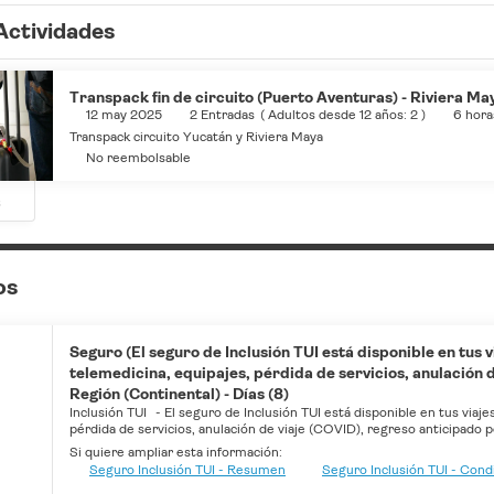
Actividades
Transpack fin de circuito (Puerto Aventuras) - Riviera Ma
12 may 2025
2 Entradas
(
Adultos desde 12 años: 2
)
6 hora
Transpack circuito Yucatán y Riviera Maya
No reembolsable
s
os
Seguro (El seguro de Inclusión TUI está disponible en tus 
telemedicina, equipajes, pérdida de servicios, anulación d
Región (Continental) - Días (8)
Inclusión TUI
-
El seguro de Inclusión TUI está disponible en tus viaj
pérdida de servicios, anulación de viaje (COVID), regreso anticipado p
Si quiere ampliar esta información:
Seguro Inclusión TUI - Resumen
Seguro Inclusión TUI - Con