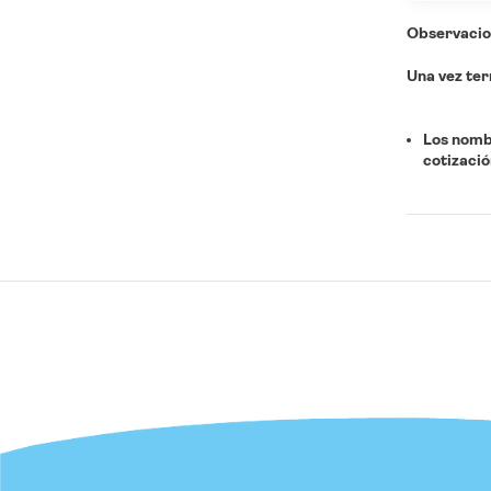
Observacio
Una vez ter
Los nomb
cotizació