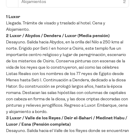
Alojamientos
2
1 Luxor
Llegada. Trámite de visado y traslado al hotel. Cena y
Alojamiento.
2 Luxor / Abydos / Dendera / Luxor (Media pensión)
Desayuno. Salida hacia Abydos, en la orilla del Nilo a 250 kms al
norte. Erigido por Seti I en honor a Osiris, este templo fue un
importante centro religioso y lugar de peregrinación, escenario
de los misterios de Osiris. Conserva pinturas con escenas de la
vida de los reyes que lo construyeron, así como las célebres
Listas Reales con los nombres de los 77 reyes de Egipto desde
Menes hasta Seti I. Continuación a Dendera, dedicado a la diosa
Hator. Su construcción se prologó largos años, hasta la época
romana. Destacan las salas hipóstilas con columnas de capitales
con cabeza en forma de la diosa, y las doce criptas decoradas con
pinturas y relieves jeroglíficos. Regreso a Luxor. Embarque, cena
y alojamiento a bordo.
3 Luxor / Valle de los Reyes / Deir el-Bahari / Medinet Habu /
Luxor / Esna (Pensión completa)
Desayuno. Salida hacia el Valle de los Reyes donde se encuentran