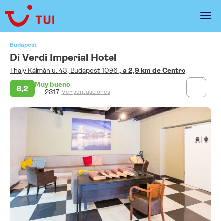
Budapest
Di Verdi Imperial Hotel
Thaly Kálmán u. 43, Budapest 1096
, a 2,9 km de Centro
Muy bueno
8,2
2317
Ver puntuaciones