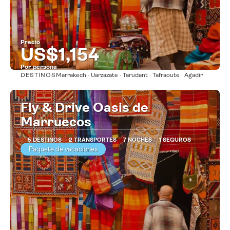
Precio
US$1,154
Por persona
DESTINOS
Marrakech · Uarzazate · Tarudant · Tafraoute · Agadir
Ver
Fly & Drive Oasis de
Marruecos
5 DESTINOS
2 TRANSPORTES
7 NOCHES
1 SEGUROS
Paquete de vacaciones