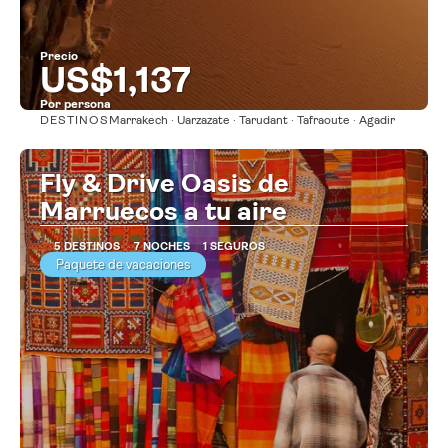
Precio
US$1,137
Por persona
DESTINOS
Marrakech · Uarzazate · Tarudant · Tafraoute · Agadir
Ver
Fly & Drive Oasis de
Marruecos a tu aire
5 DESTINOS
7 NOCHES
1 SEGUROS
Paquete de vacaciones