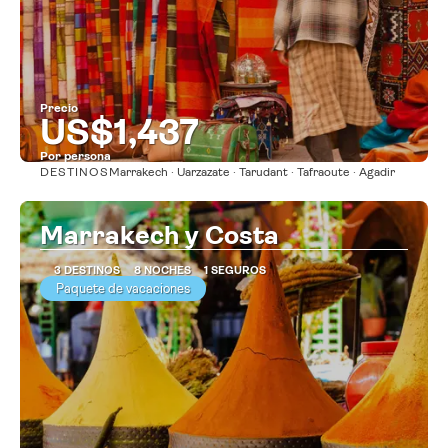
Precio
US$1,437
Por persona
DESTINOS
Marrakech · Uarzazate · Tarudant · Tafraoute · Agadir
Ver
Marrakech y Costa
3 DESTINOS
8 NOCHES
1 SEGUROS
Paquete de vacaciones