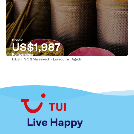
Precio
US$1,987
Por persona
DESTINOS
Marrakech · Essaouira · Agadir
Ver
Live Happy