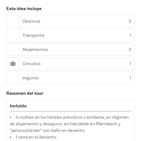
Esta idea incluye
Destinos
2
Transporte
1
Alojamientos
2
Circuitos
1
seguros
1
Resumen del tour
Incluido
4 noches en los hoteles previstos o similares, en régimen
de alojamiento y desayuno, en hab.doble en Marrakech y
“jaima estándar” con baño en desierto.
1 cena en el desierto.