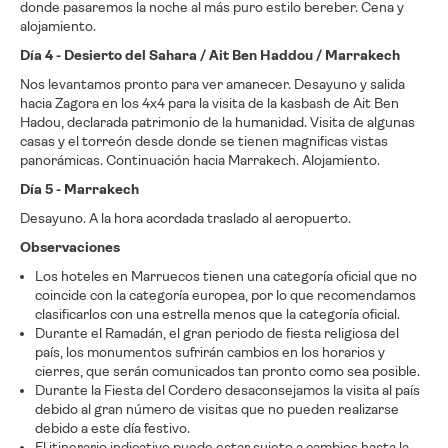
donde pasaremos la noche al más puro estilo bereber. Cena y
alojamiento.
Día 4 - Desierto del Sahara / Ait Ben Haddou / Marrakech
Nos levantamos pronto para ver amanecer. Desayuno y salida
hacia Zagora en los 4x4 para la visita de la kasbash de Ait Ben
Hadou, declarada patrimonio de la humanidad. Visita de algunas
casas y el torreón desde donde se tienen magnificas vistas
panorámicas. Continuación hacia Marrakech. Alojamiento.
Día 5 - Marrakech
Desayuno. A la hora acordada traslado al aeropuerto.
Observaciones
Los hoteles en Marruecos tienen una categoría oficial que no
coincide con la categoría europea, por lo que recomendamos
clasificarlos con una estrella menos que la categoría oficial.
Durante el Ramadán, el gran periodo de fiesta religiosa del
país, los monumentos sufrirán cambios en los horarios y
cierres, que serán comunicados tan pronto como sea posible.
Durante la Fiesta del Cordero desaconsejamos la visita al país
debido al gran número de visitas que no pueden realizarse
debido a este día festivo.
El itinerario indicativo puede estar sujeto a cambios hasta la