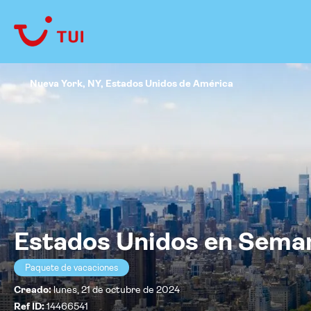
Nueva York, NY, Estados Unidos de América
Estados Unidos en Sema
Paquete de vacaciones
Creado:
lunes, 21 de octubre de 2024
Ref ID:
14466541