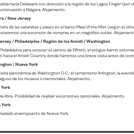
lida hacia Delaware con dirección a la región de los Lagos Finger (por cli
ontinuación a Niágara. Alojamiento.
ara / New Jersey
sita de las cataratas y paseo en el barco Maid of the Mist (según el clim
frutaremos una excursión de compras en un magnifico outlet. Alojamient
ersey / Philadelphia / Región de los Amish / Washington
 Philadelphia para conocer el camino de Elfreth, el antiguo barrio victori
n hacia el Amish Country donde haremos una breve visita antes de conti
ington / Nueva York
sita panorámica de Washington D.C.: el cementerio Arlington, la avenida P
 alguno de los museos o memoriales. Alojamiento.
 York
a libre. Posibilidad de realizar excursiones opcionales. Alojamiento.
a York
raslado al aeropuerto de Nueva York.