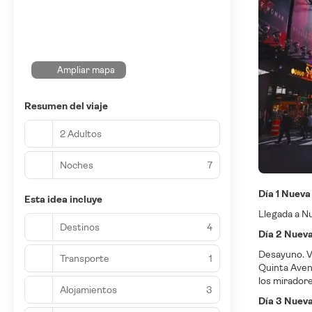
Ampliar mapa
Resumen del viaje
2 Adultos
Noches
7
Día 1 Nueva
Esta idea incluye
Llegada a Nu
Destinos
4
Día 2 Nuev
Desayuno. V
Transporte
1
Quinta Aveni
los miradore
Alojamientos
3
Día 3 Nueva