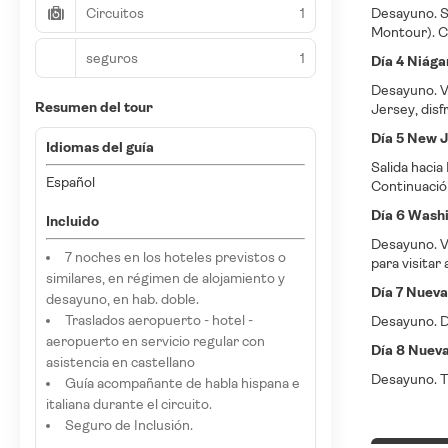
Circuitos
1
Desayuno. Sa
Montour). C
seguros
1
Día 4 Niág
Desayuno. Vi
Resumen del tour
Jersey, dis
Día 5 New J
Idiomas del guía
Salida hacia
Español
Continuació
Día 6 Wash
Incluido
Desayuno. Vi
7 noches en los hoteles previstos o
para visitar
similares, en régimen de alojamiento y
Día 7 Nueva
desayuno, en hab. doble.
Traslados aeropuerto - hotel -
Desayuno. Dí
aeropuerto en servicio regular con
Día 8 Nuev
asistencia en castellano
Desayuno. T
Guía acompañante de habla hispana e
italiana durante el circuito.
Seguro de Inclusión.